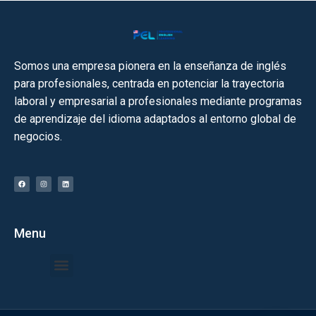
Somos una empresa pionera en la enseñanza de inglés
para profesionales, centrada en potenciar la trayectoria
laboral y empresarial a profesionales mediante programas
de aprendizaje del idioma adaptados al entorno global de
negocios.​
Menu
Quiénes Somos