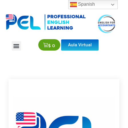
Spanish
Aula Virtual
$
0