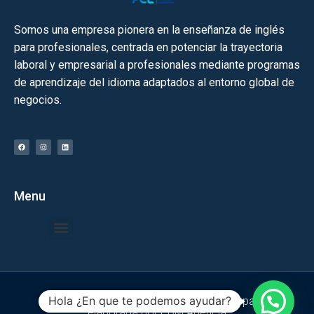
Somos una empresa pionera en la enseñanza de inglés
para profesionales, centrada en potenciar la trayectoria
laboral y empresarial a profesionales mediante programas
de aprendizaje del idioma adaptados al entorno global de
negocios.​
Menu
Quiénes Somos
Hola ¿En que te podemos ayudar?
© 2024 todos los derechos reservados | pagina
elaborada por
PDM Agencia