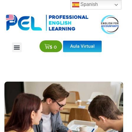
Spanish
Aula Virtual
$
0