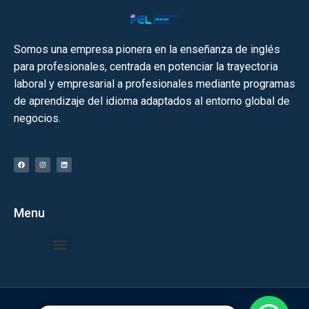
Somos una empresa pionera en la enseñanza de inglés
para profesionales, centrada en potenciar la trayectoria
laboral y empresarial a profesionales mediante programas
de aprendizaje del idioma adaptados al entorno global de
negocios.​
Menu
Quiénes Somos